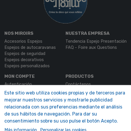
NOS MIROIRS
NUESTRA EMPRESA
Accesorios Espejos
Tendencia Espejo Presentación
Espejos de autocaravanas
FAQ - Foire aux Questions
Espejos de seguridad
Espejos decorativos
Espejos personalizados
MON COMPTE
PRODUCTOS
Autenticación
Contáctenos
Mi Cuenta
Este sitio web utiliza cookies propias y de terceros para
mejorar nuestros servicios y mostrarle publicidad
SOLIMAR SARL
relacionada con sus preferencias mediante el análisis
1324 Boulevard du Vivarais
07000 Privas
de sus hábitos de navegación. Para dar su
consentimiento sobre su uso pulse el botón Acepto.
Tel.
04 75 30 88 64
Más información
Personalizar las cookies
Mail.
contact@tendance-miroir.com