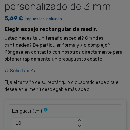
personalizado de 3 mm
5,69 €
Impuestos incluidos
Elegir espejo rectangular de medir.
Usted necesita un tamaño especial? Grandes
cantidades? De particular forma y / o complejo?
Póngase en contacto con nosotros directamente para
obtener rápidamente un presupuesto exacto .
>> Solicitud <<
Elija el tamaño de su rectángulo o cuadrado espejo que
desee en el menú desplegable más abajo :
info
Longueur
(
cm
)
keyboard_arrow_up
keyboard_arrow_down