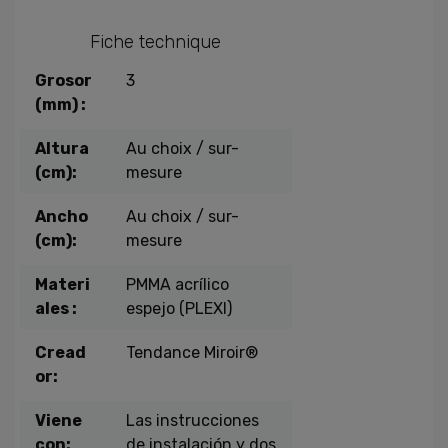
Fiche technique
Grosor
3
(mm) :
Altura
Au choix / sur-
(cm):
mesure
Ancho
Au choix / sur-
(cm):
mesure
Materi
PMMA acrílico
ales :
espejo (PLEXI)
Cread
Tendance Miroir®
or:
Viene
Las instrucciones
con:
de instalación y dos