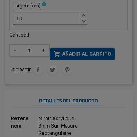
info
Largeur
(
cm
)
keyboard_arrow_up
keyboard_arrow_down
Cantidad
-
+

AÑADIR AL CARRITO
Compartir
DETALLES DEL PRODUCTO
Refere
Miroir Acrylique
ncia
3mm Sur-Mesure
Rectangulaire