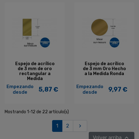
Espejo de acrílico
Espejo de acrílico
de 3 mm de oro
de 3 mm Oro Hecho
rectangular a
a la Medida Ronda
Medida
Empezando
Empezando
5,87 €
9,97 €
Precio
Precio
desde
desde
Mostrando 1-12 de 22 artículo(s)
Siguiente
1
2


Volver arriba