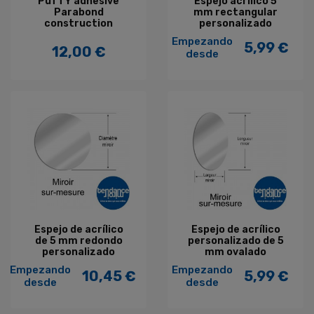
PuTTY adhesive
Espejo acrílico 5
Parabond
mm rectangular
construction
personalizado
Empezando
5,99 €
12,00 €
Precio
desde
Precio
Espejo de acrílico
Espejo de acrílico
de 5 mm redondo
personalizado de 5
personalizado
mm ovalado
Empezando
Empezando
10,45 €
5,99 €
Precio
Precio
desde
desde