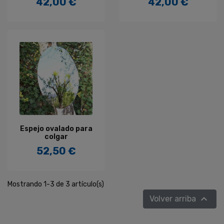
42,00 €
42,00 €
Precio
Precio
Espejo ovalado para
colgar
52,50 €
Precio
Mostrando 1-3 de 3 artículo(s)

Volver arriba