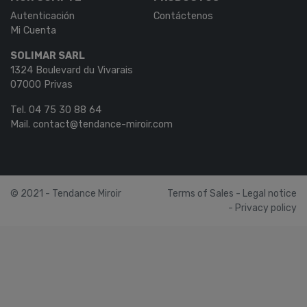
Autenticación
Contáctenos
Mi Cuenta
SOLIMAR SARL
1324 Boulevard du Vivarais
07000 Privas
Tel.
04 75 30 88 64
Mail.
contact@tendance-miroir.com
© 2021 - Tendance Miroir
Terms of Sales
-
Legal notice
-
Privacy policy