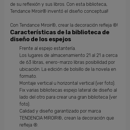
de su
reflexión y
sus libros
.
Con
esta biblioteca
,
Tendance Miroir®
inventó el
diseño conceptual
!
Con
Tendance Miroir®
,
crear la
decoración refleja
®
!
Características
de
la biblioteca de
diseño de los espejos
Frente
al espejo
estantería.
Los lugares de almacenamiento
21 al 21
a
cerca
de 63
libras,
enero-marzo
libras
posibilidad
por
ubicación
.
La
edición de bolsillo
de la novela
en
formato
.
Montaje vertical u horizontal
vertical (
ver foto)
.
Fix
varias bibliotecas
espejo lateral
de diseño
al
lado del otro
para crear
una gran biblioteca
(
ver
foto)
.
Calidad
y diseño
garantizado
por marca
TENDENCIA
MIROIR®
,
crean
la decoración
que
refleja
®
.