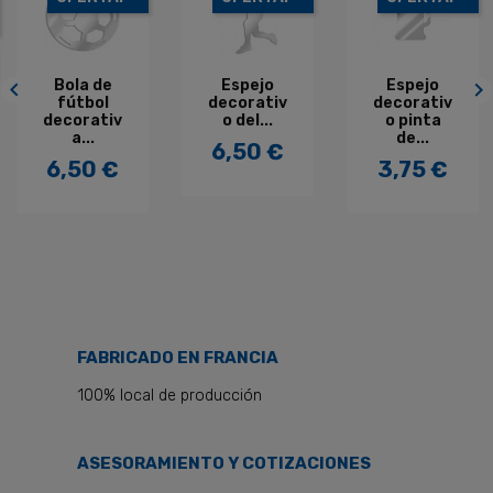
INTERNET!
¡EN OFERTA!
Espejo
Espejo
Espejo


ecorativ
decorativ
decorativ
o del...
o pinta
o de...
d
de...
6,50 €
6,50 €
Precio
Precio
3,75 €
Precio
FABRICADO EN FRANCIA
100% local de producción
ASESORAMIENTO Y COTIZACIONES