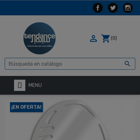

shopping_cart
(0)

MENU
¡EN OFERTA!