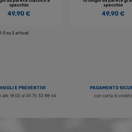
gio da parete classico a
Orologio da parete gra
specchio
specchio
49,90 €
49,90 €
Prezzo
Prezzo
1-5 su 5 articoli
SIGLI E PREVENTIVI
PAGAMENTO SICU
0 alle 18:00 al 04 75 30 88 64
con carta di credit