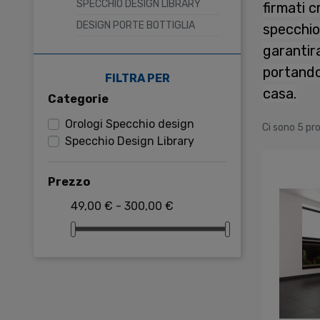
SPECCHIO DESIGN LIBRARY
firmati c
DESIGN PORTE BOTTIGLIA
specchio.
garantir
portando
FILTRA PER
casa.
Categorie
Orologi Specchio design
Ci sono 5 pro
Specchio Design Library
Prezzo
49,00 € - 300,00 €