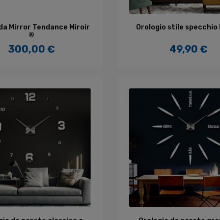
GGIUNGI AL CARRELLO
AGGIUNGI AL CARREL
da Mirror Tendance Miroir
Orologio stile specchio 
®
300,00 €
49,90 €
Prezzo
Prezzo
GGIUNGI AL CARRELLO
AGGIUNGI AL CARREL