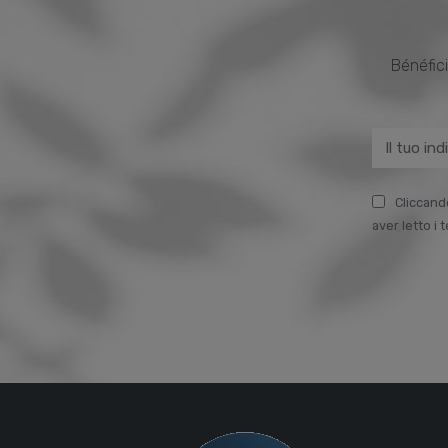
Bénéfici
Cliccand
aver letto i 