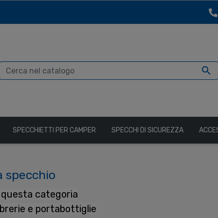

SPECCHIETTI PER CAMPER
SPECCHI DI SICUREZZA
ACCE
a specchio
n questa categoria
librerie e portabottiglie