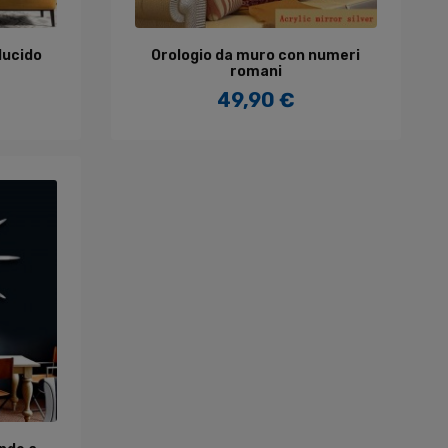
LO
AGGIUNGI AL CARRELLO
lucido
Orologio da muro con numeri
romani
49,90 €
Prezzo
LO