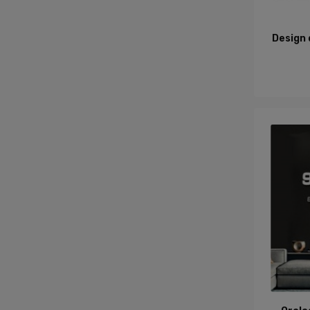
A
Design 
A