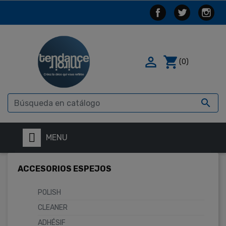

shopping_cart
(0)

MENU
ACCESORIOS ESPEJOS
POLISH
CLEANER
ADHÉSIF