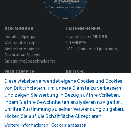
NOS MIROIRS
UNTERNEHMEN
Zubehör Spiegel
Präsentation MIRROR
Wohnmobilspiegel
TRENDS®
Sicherheitsspiegel
FAQ - Foire aux Questions
Dekorative Spiegel
Spiegel maßgeschneiderte
MON COMPTE
ARTIKEL
Authentifizierung
Kontaktieren Sie uns
Diese Website verwendet eigene Cookies und Cookies
Mein Konto
von Drittanbietern, um unsere Dienste zu verbessern.
Und zeigen Sie Werbung in Bezug auf Ihre Vorlieben,
SOLIMAR SARL
indem Sie Ihre Gewohnheiten analysieren navigation.
1324 Boulevard du Vivarais
07000 Privas
Um Ihre Zustimmung zu seiner Verwendung zu geben,
klicken Sie auf die Schaltfläche Akzeptieren.
Tel.
04 75 30 88 64
Weitere Informationen
Cookies anpassen
Mail.
contact@tendance-miroir.com