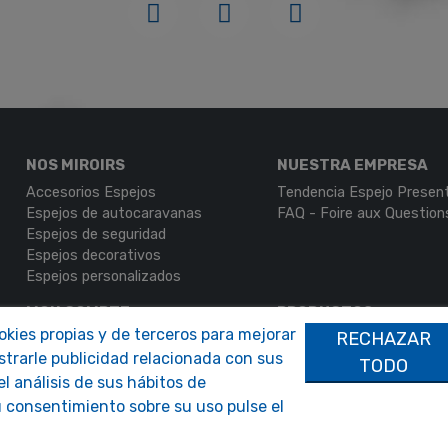
NOS MIROIRS
NUESTRA EMPRESA
Accesorios Espejos
Tendencia Espejo Presen
Espejos de autocaravanas
FAQ - Foire aux Question
Espejos de seguridad
Espejos decorativos
Espejos personalizados
MON COMPTE
PRODUCTOS
ookies propias y de terceros para mejorar
RECHAZAR
Autenticación
Contáctenos
strarle publicidad relacionada con sus
Mi Cuenta
TODO
l análisis de sus hábitos de
 consentimiento sobre su uso pulse el