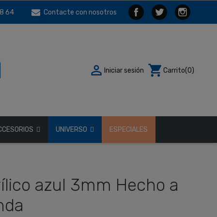
8 64
Contacte con nosotros

shopping_cart
Iniciar sesión
Carrito
(0)
CCESORIOS
UNIVERSO
ESPECIALES
rílico azul 3mm Hecho a
nda