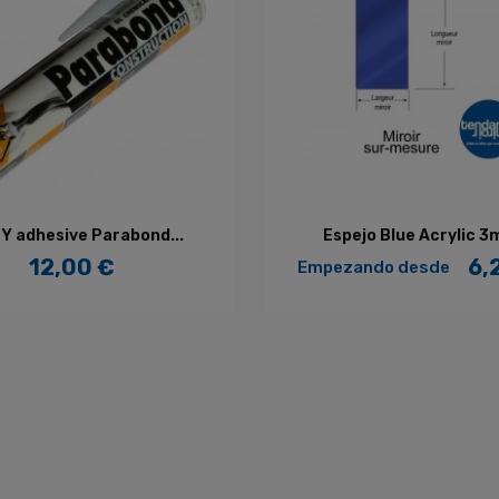
AÑADIR AL CARRITO
AÑADIR AL CARRITO
Y adhesive Parabond...
Espejo Blue Acrylic 3
12,00 €
6,
Empezando desde
Precio
Precio