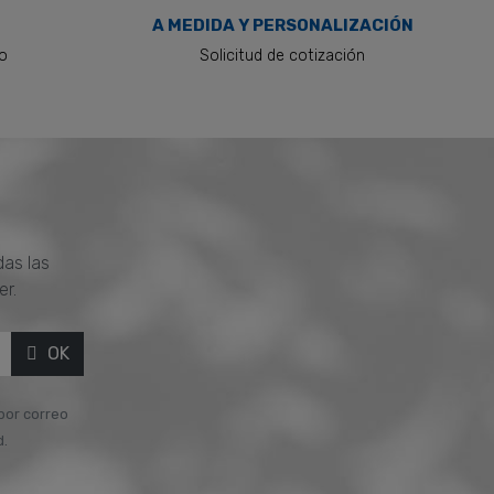
A MEDIDA Y PERSONALIZACIÓN
to
Solicitud de cotización
das las
er.
OK
 por correo
d.