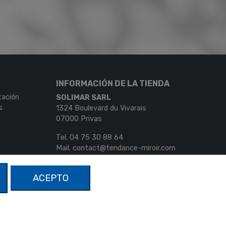
INFORMACIÓN DE LA TIENDA
tación
SOLIMAR SARL
s
1324 Boulevard du Vivarais
07000 Privas
Tel.
04 75 30 88 64
Mail.
contact@tendance-miroir.com
ACEPTO