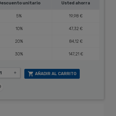
Descuento unitario
Usted ahorra
5%
19,98 €
10%
47,32 €
20%
84,12 €
30%
147,21 €
+

AÑADIR AL CARRITO