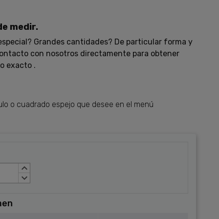
de medir.
special? Grandes cantidades? De particular forma y
ontacto con nosotros directamente para obtener
o exacto .
gulo o cuadrado espejo que desee en el menú
keyboard_arrow_up
keyboard_arrow_down
men