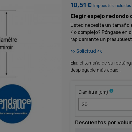
10,51 €
Impuestos incluidos
Elegir espejo redondo 
Usted necesita un tamaño e
/ o complejo? Póngase en c
rápidamente un presupuest
>> Solicitud <<
Elija el tamaño de su rectán
desplegable más abajo :
info
Diamètre
(
cm
)
Descuentos por volu