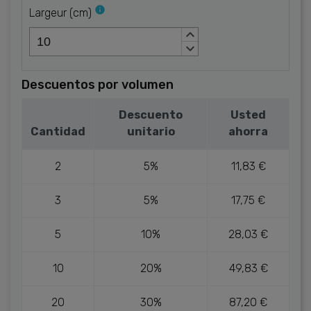
info
Largeur
(
cm
)
keyboard_arrow_up
keyboard_arrow_down
Descuentos por volumen
Descuento
Usted
Cantidad
unitario
ahorra
2
5%
11,83 €
3
5%
17,75 €
5
10%
28,03 €
10
20%
49,83 €
20
30%
87,20 €