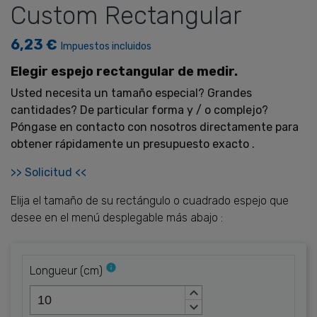
Custom Rectangular
6,23 €
Impuestos incluidos
Elegir espejo rectangular de medir.
Usted necesita un tamaño especial? Grandes
cantidades? De particular forma y / o complejo?
Póngase en contacto con nosotros directamente para
obtener rápidamente un presupuesto exacto .
>> Solicitud <<
Elija el tamaño de su rectángulo o cuadrado espejo que
desee en el menú desplegable más abajo :
info
Longueur
(
cm
)
keyboard_arrow_up
keyboard_arrow_down