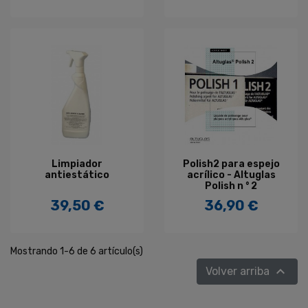
Limpiador
Polish2 para espejo
antiestático
acrílico - Altuglas
Polish n ° 2
39,50 €
36,90 €
Precio
Precio
Mostrando 1-6 de 6 artículo(s)

Volver arriba