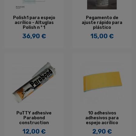
Polish1 para espejo
Pegamento de
acrílico - Altuglas
ajuste rápido para
Polish n ° 1
plástico
36,90 €
15,00 €
Precio
Precio
PuTTY adhesive
10 adhesivos
Parabond
adhesivos para
construction
espejo acrílico
12,00 €
2,90 €
Precio
Precio