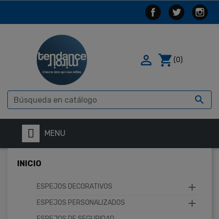

shopping_cart
(0)

MENU
INICIO

ESPEJOS DECORATIVOS

ESPEJOS PERSONALIZADOS
ESPEJOS DE SEGURIDAD