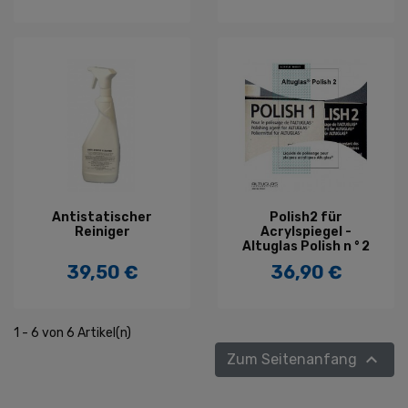
Antistatischer
Polish2 für
Reiniger
Acrylspiegel -
Altuglas Polish n ° 2
39,50 €
36,90 €
Preis
Preis
1 - 6 von 6 Artikel(n)

Zum Seitenanfang