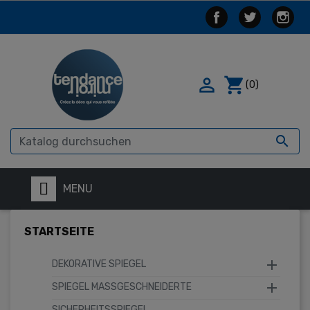

shopping_cart
(0)

MENU
STARTSEITE

DEKORATIVE SPIEGEL

SPIEGEL MASSGESCHNEIDERTE
SICHERHEITSSPIEGEL