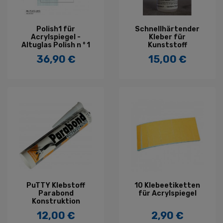
Polish1 für
Schnellhärtender
Acrylspiegel -
Kleber für
Altuglas Polish n ° 1
Kunststoff
36,90 €
15,00 €
Preis
Preis
PuTTY Klebstoff
10 Klebeetiketten
Parabond
für Acrylspiegel
Konstruktion
12,00 €
2,90 €
Preis
Preis