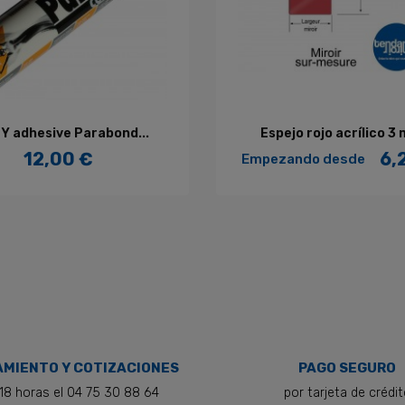
AÑADIR AL CARRITO
AÑADIR AL CARRITO
Y adhesive Parabond...
Espejo rojo acrílico 3 
12,00 €
6,
Empezando desde
Precio
Precio
MIENTO Y COTIZACIONES
PAGO SEGURO
18 horas el 04 75 30 88 64
por tarjeta de crédi