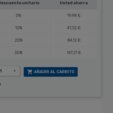
Descuento unitario
Usted ahorra
5%
19,98 €
10%
47,32 €
20%
84,12 €
30%
147,21 €
+

AÑADIR AL CARRITO