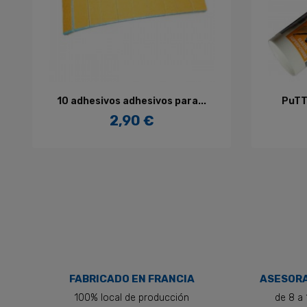
AÑADIR AL CARRITO
10 adhesivos adhesivos para...
PuTT
2,90 €
Precio
FABRICADO EN FRANCIA
ASESORA
100% local de producción
de 8 a 