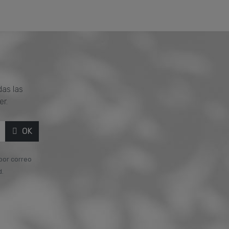
das las
er.
OK
 por correo
d.