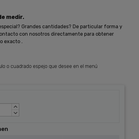
de medir.
special? Grandes cantidades? De particular forma y
ontacto con nosotros directamente para obtener
o exacto .
gulo o cuadrado espejo que desee en el menú
keyboard_arrow_up
keyboard_arrow_down
men