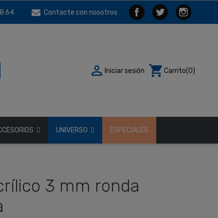
8 64
Contacte con nosotros

shopping_cart
Iniciar sesión
Carrito
(0)
CCESORIOS
UNIVERSO
ESPECIALES
crílico 3 mm ronda
a