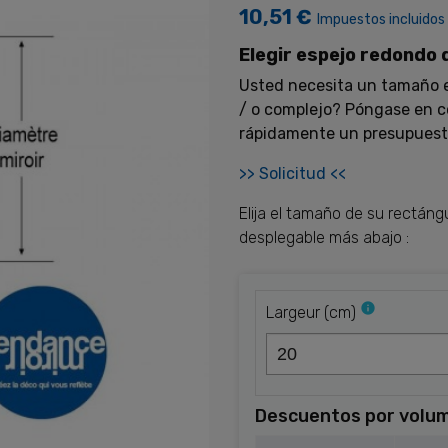
10,51 €
Impuestos incluidos
Elegir espejo redondo 
Usted necesita un tamaño e
/ o complejo? Póngase en c
rápidamente un presupuest
>> Solicitud <<
Elija el tamaño de su rectán
desplegable más abajo :
info
Largeur
(
cm
)
Descuentos por volu