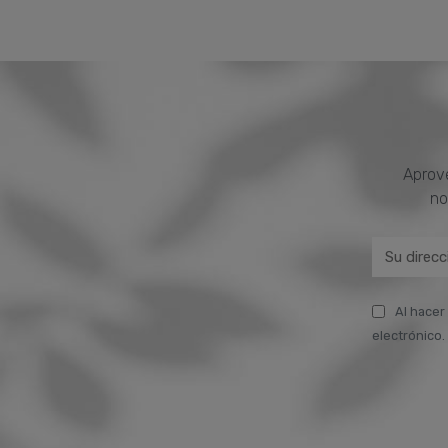
Aprove
no
Al hacer
electrónico. 