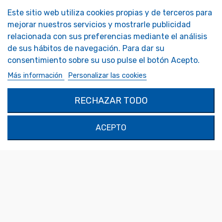
Este sitio web utiliza cookies propias y de terceros para
NOS MIROIRS
NUESTRA EMPRESA
mejorar nuestros servicios y mostrarle publicidad
Accesorios Espejos
Tendencia Espejo Presentación
relacionada con sus preferencias mediante el análisis
Espejos de autocaravanas
FAQ - Foire aux Questions
de sus hábitos de navegación. Para dar su
Espejos de seguridad
Espejos decorativos
consentimiento sobre su uso pulse el botón Acepto.
Espejos personalizados
Más información
Personalizar las cookies
MON COMPTE
PRODUCTOS
RECHAZAR TODO
Autenticación
Contáctenos
Mi Cuenta
ACEPTO
SOLIMAR SARL
1324 Boulevard du Vivarais
07000 Privas
Tel.
04 75 30 88 64
Mail.
contact@tendance-miroir.com