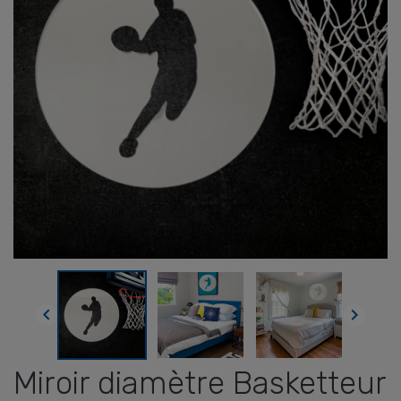


Miroir diamètre Basketteur