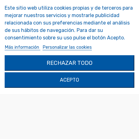
Este sitio web utiliza cookies propias y de terceros para
NOS MIROIRS
NUESTRA EMPRESA
mejorar nuestros servicios y mostrarle publicidad
Accesorios Espejos
Tendencia Espejo Presentación
relacionada con sus preferencias mediante el análisis
Espejos de autocaravanas
FAQ - Foire aux Questions
de sus hábitos de navegación. Para dar su
Espejos de seguridad
Espejos decorativos
consentimiento sobre su uso pulse el botón Acepto.
Espejos personalizados
Más información
Personalizar las cookies
MON COMPTE
PRODUCTOS
RECHAZAR TODO
Autenticación
Contáctenos
Mi Cuenta
ACEPTO
SOLIMAR SARL
1324 Boulevard du Vivarais
07000 Privas
Tel.
04 75 30 88 64
Mail.
contact@tendance-miroir.com