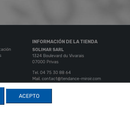
INFORMACIÓN DE LA TIENDA
tación
SOLIMAR SARL
s
1324 Boulevard du Vivarais
07000 Privas
Tel.
04 75 30 88 64
Mail.
contact@tendance-miroir.com
ACEPTO
Terms of Sales
-
Legal notice
-
Privacy policy