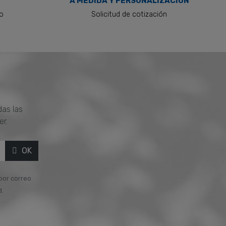
A MEDIDA Y PERSONALIZACIÓN
to
Solicitud de cotización
das las
er.
OK
 por correo
d.