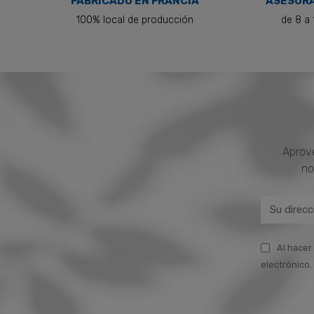
FABRICADO EN FRANCIA
ASESORA
100% local de producción
de 8 a 
Aprove
no
Al hacer
electrónico. 