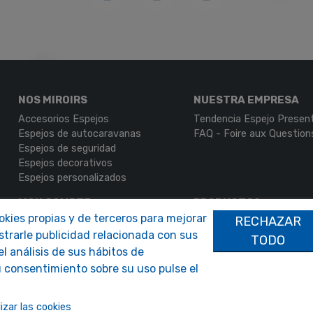
NOS MIROIRS
NUESTRA EMPRESA
Accesorios Espejos
Tendencia Espejo Presen
Espejos de autocaravanas
FAQ - Foire aux Question
Espejos de seguridad
Espejos decorativos
Espejos personalizados
MON COMPTE
PRODUCTOS
ookies propias y de terceros para mejorar
RECHAZAR
Autenticación
Contáctenos
strarle publicidad relacionada con sus
Mi Cuenta
TODO
l análisis de sus hábitos de
 consentimiento sobre su uso pulse el
izar las cookies