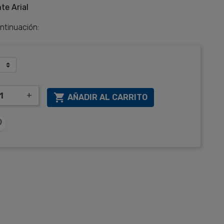
te Arial
ontinuación:
+

AÑADIR AL CARRITO