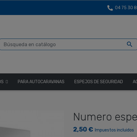
04 75 30 8

OS
PARA AUTOCARAVANAS
ESPEJOS DE SEGURIDAD
A
Numero espej
2,50 €
Impuestos incluidos