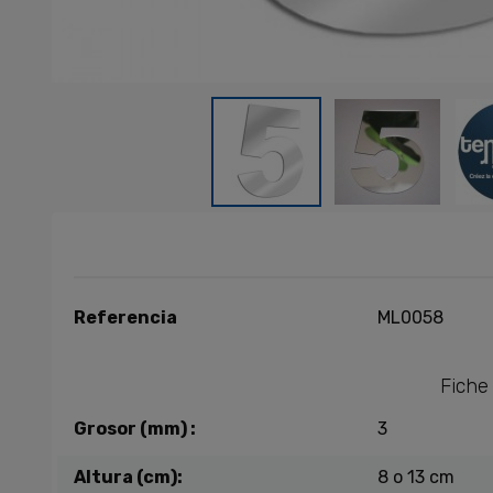
Referencia
ML0058
Fiche
Grosor (mm) :
3
Altura (cm):
8 o 13 cm