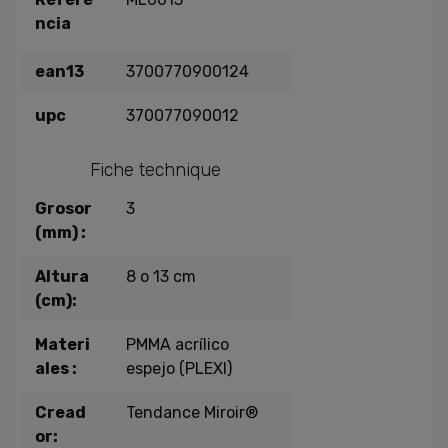
ncia
ean13
3700770900124
upc
370077090012
Fiche technique
Grosor
3
(mm) :
Altura
8 o 13 cm
(cm):
Materi
PMMA acrílico
ales :
espejo (PLEXI)
Cread
Tendance Miroir®
or: