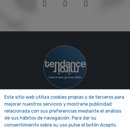
Este sitio web utiliza cookies propias y de terceros para
NOS MIROIRS
NUESTRA EMPRESA
mejorar nuestros servicios y mostrarle publicidad
Accesorios Espejos
Tendencia Espejo Presentación
relacionada con sus preferencias mediante el análisis
Espejos de autocaravanas
FAQ - Foire aux Questions
de sus hábitos de navegación. Para dar su
Espejos de seguridad
Espejos decorativos
consentimiento sobre su uso pulse el botón Acepto.