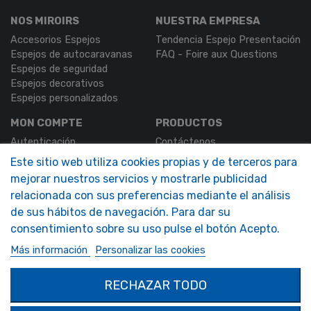
NOS MIROIRS
NUESTRA EMPRESA
Accesorios Espejos
Tendencia Espejo Presentación
Espejos de autocaravanas
FAQ - Foire aux Questions
Espejos de seguridad
Espejos decorativos
Espejos personalizados
MON COMPTE
PRODUCTOS
Autenticación
Contáctenos
Mi Cuenta
Este sitio web utiliza cookies propias y de terceros para
mejorar nuestros servicios y mostrarle publicidad
SOLIMAR SARL
relacionada con sus preferencias mediante el análisis
1324 Boulevard du Vivarais
07000 Privas
de sus hábitos de navegación. Para dar su
consentimiento sobre su uso pulse el botón Acepto.
Tel.
04 75 30 88 64
Más información
Personalizar las cookies
Mail.
contact@tendance-miroir.com
RECHAZAR TODO