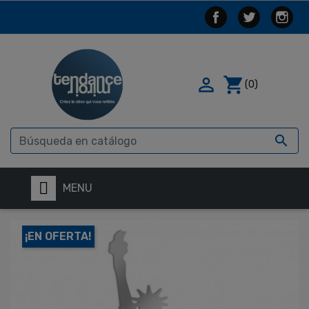

shopping_cart
(0)

MENU
¡EN OFERTA!