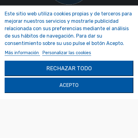
Este sitio web utiliza cookies propias y de terceros para
NOS MIROIRS
NUESTRA EMPRESA
mejorar nuestros servicios y mostrarle publicidad
Accesorios Espejos
Tendencia Espejo Presentación
relacionada con sus preferencias mediante el análisis
Espejos de autocaravanas
FAQ - Foire aux Questions
de sus hábitos de navegación. Para dar su
Espejos de seguridad
Espejos decorativos
consentimiento sobre su uso pulse el botón Acepto.
Espejos personalizados
Más información
Personalizar las cookies
MON COMPTE
PRODUCTOS
RECHAZAR TODO
Autenticación
Contáctenos
Mi Cuenta
ACEPTO
SOLIMAR SARL
1324 Boulevard du Vivarais
07000 Privas
Tel.
04 75 30 88 64
Mail.
contact@tendance-miroir.com