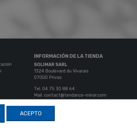
INFORMACIÓN DE LA TIENDA
tación
SOLIMAR SARL
s
1324 Boulevard du Vivarais
07000 Privas
Tel.
04 75 30 88 64
Mail.
contact@tendance-miroir.com
ACEPTO