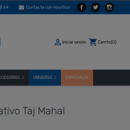
8 64
Contacte con nosotros

shopping_cart
Iniciar sesión
Carrito
(0)
CCESORIOS
UNIVERSO
ESPECIALES
tivo Taj Mahal