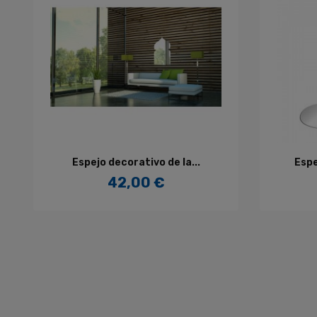
AÑADIR AL CARRITO
Espejo decorativo de la...
Espe
42,00 €
Precio