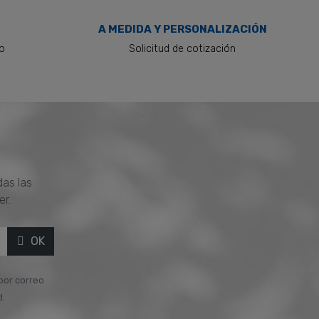
A MEDIDA Y PERSONALIZACIÓN
to
Solicitud de cotización
das las
er.
OK
 por correo
d.