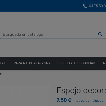
04 75 30 8

OS
PARA AUTOCARAVANAS
ESPEJOS DE SEGURIDAD
A
al
Espejo decora
7,50 €
Impuestos incluidos