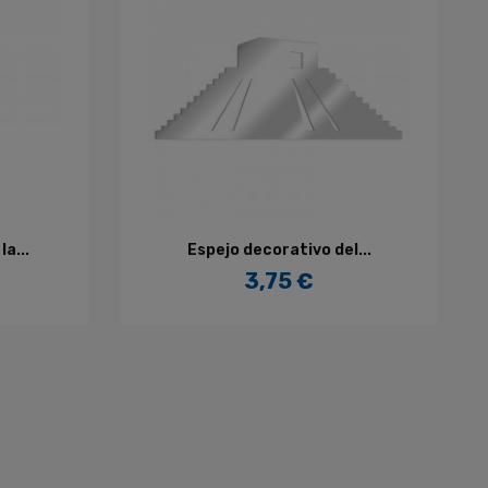
AÑADIR AL CARRITO
a...
Espejo decorativo del...
3,75 €
Precio