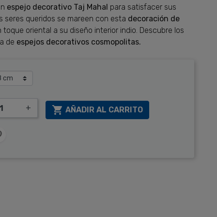
un
espejo decorativo Taj Mahal
para satisfacer sus
us seres queridos se mareen con esta
decoración de
 toque oriental a su diseño interior indio. Descubre los
ma de
espejos decorativos cosmopolitas.
+

AÑADIR AL CARRITO