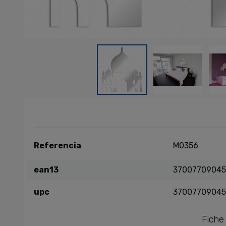
Referencia
M0356
ean13
37007709045
upc
37007709045
Fiche