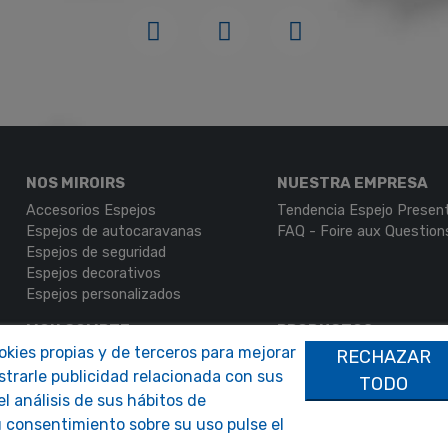
NOS MIROIRS
NUESTRA EMPRESA
Accesorios Espejos
Tendencia Espejo Presen
Espejos de autocaravanas
FAQ - Foire aux Question
Espejos de seguridad
Espejos decorativos
Espejos personalizados
MON COMPTE
PRODUCTOS
ookies propias y de terceros para mejorar
RECHAZAR
Autenticación
Contáctenos
strarle publicidad relacionada con sus
Mi Cuenta
TODO
l análisis de sus hábitos de
 consentimiento sobre su uso pulse el