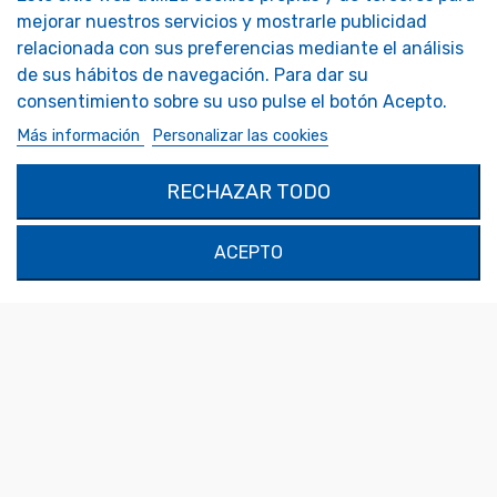
mejorar nuestros servicios y mostrarle publicidad
Accesorios Espejos
Tendencia Espejo Presentación
relacionada con sus preferencias mediante el análisis
Espejos de autocaravanas
FAQ - Foire aux Questions
de sus hábitos de navegación. Para dar su
Espejos de seguridad
Espejos decorativos
consentimiento sobre su uso pulse el botón Acepto.
Espejos personalizados
Más información
Personalizar las cookies
MON COMPTE
PRODUCTOS
RECHAZAR TODO
Autenticación
Contáctenos
Mi Cuenta
ACEPTO
SOLIMAR SARL
1324 Boulevard du Vivarais
07000 Privas
Tel.
04 75 30 88 64
Mail.
contact@tendance-miroir.com
© 2021 - Tendance Miroir
Terms of Sales
-
Legal notice