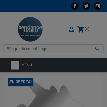

shopping_cart
(0)

MENU
¡EN OFERTA!