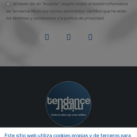
Al hacer clic en "Aceptar", acepto recibir el boletín informativo
de Tendance Miroir por correo electrónico. Certifico que he leído
los términos y condiciones y la política de privacidad.
Este sitio web utiliza cookies propias y de terceros para
NOS MIROIRS
NUESTRA EMPRESA