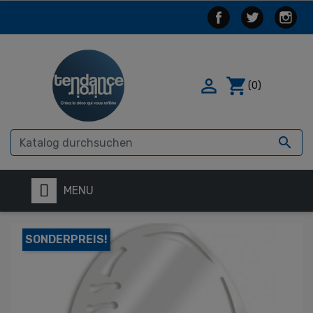

shopping_cart
(0)

MENU
SONDERPREIS!