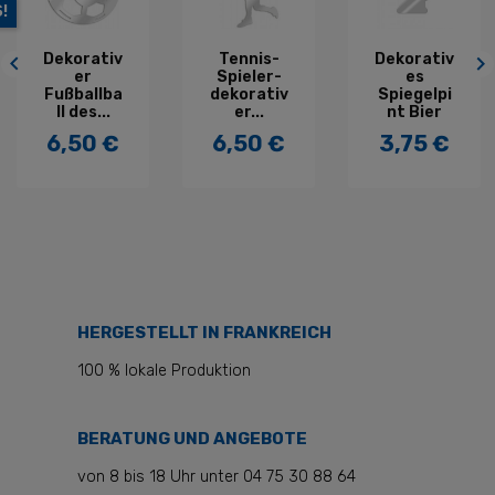
SONDERPREIS!
Dekorativ
Dekorativ
Tennis-


er
er
Spieler-
Spiegel
Fußballba
dekorativ
des...
ll des...
er...
6,50 €
6,50 €
6,50 €
Preis
Preis
Preis
HERGESTELLT IN FRANKREICH
100 % lokale Produktion
BERATUNG UND ANGEBOTE
von 8 bis 18 Uhr unter 04 75 30 88 64