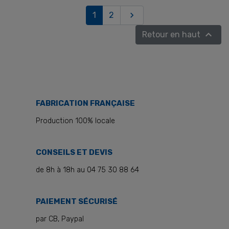
Suivant
1
2


Retour en haut
FABRICATION FRANÇAISE
Production 100% locale
CONSEILS ET DEVIS
de 8h à 18h au 04 75 30 88 64
PAIEMENT SÉCURISÉ
par CB, Paypal