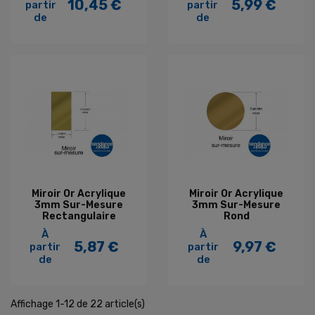
10,45 €
5,99 €
partir
partir
Prix
Prix
de
de
Miroir Or Acrylique
Miroir Or Acrylique
3mm Sur-Mesure
3mm Sur-Mesure
Rectangulaire
Rond
À
À
5,87 €
9,97 €
partir
partir
Prix
Prix
de
de
Affichage 1-12 de 22 article(s)