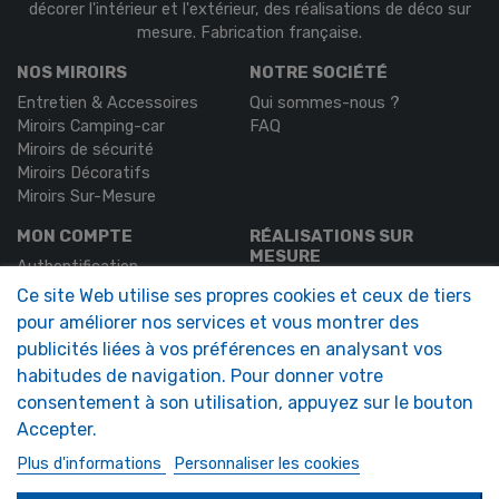
décorer l'intérieur et l'extérieur, des réalisations de déco sur
mesure. Fabrication française.
NOS MIROIRS
NOTRE SOCIÉTÉ
Entretien & Accessoires
Qui sommes-nous ?
Miroirs Camping-car
FAQ
Miroirs de sécurité
Miroirs Décoratifs
Miroirs Sur-Mesure
MON COMPTE
RÉALISATIONS SUR
MESURE
Authentification
Demande de devis
Mon compte
Ce site Web utilise ses propres cookies et ceux de tiers
pour améliorer nos services et vous montrer des
SOLIMAR SARL
publicités liées à vos préférences en analysant vos
1324 Boulevard du Vivarais
habitudes de navigation. Pour donner votre
07000 Privas
consentement à son utilisation, appuyez sur le bouton
Tel.
04 75 30 88 64
Accepter.
Mail.
contact@tendance-miroir.com
Plus d'informations
Personnaliser les cookies