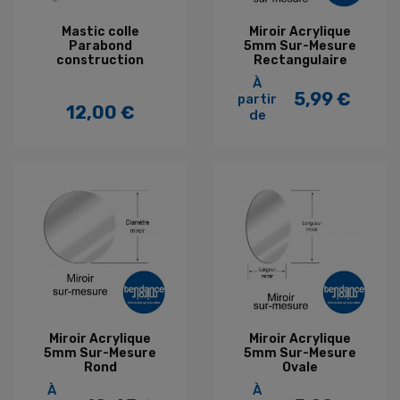
Mastic colle
Miroir Acrylique
Parabond
5mm Sur-Mesure
construction
Rectangulaire
À
5,99 €
partir
Prix
12,00 €
de
Prix
Miroir Acrylique
Miroir Acrylique
5mm Sur-Mesure
5mm Sur-Mesure
Rond
Ovale
À
À