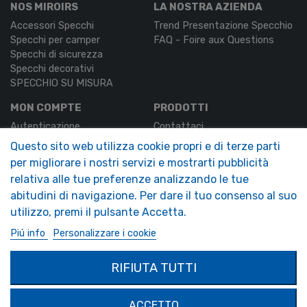
NOS MIROIRS
LA NOSTRA AZIENDA
Accessori Specchi
Trend Presentazione Specchio
Specchi per camper
FAQ - Foire aux Questions
Specchi di sicurezza
Specchi decorativi
SPECCHIO SU MISURA
MON COMPTE
PRODOTTI
Autenticazione
Contattaci
Il mio account
Questo sito web utilizza cookie propri e di terze parti
per migliorare i nostri servizi e mostrarti pubblicità
SOLIMAR SARL
relativa alle tue preferenze analizzando le tue
1324 Boulevard du Vivarais
07000 Privas
abitudini di navigazione. Per dare il tuo consenso al suo
utilizzo, premi il pulsante Accetta.
Tel.
04 75 30 88 64
Piú info
Personalizzare i cookie
Mail.
contact@tendance-miroir.com
RIFIUTA TUTTI
© 2021 - Tendance Miroir
Terms of Sales
-
Legal notice
ACCETTO