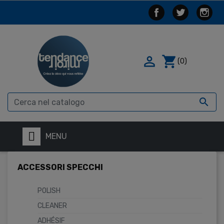

shopping_cart
(0)

MENU
ACCESSORI SPECCHI
POLISH
CLEANER
ADHÉSIF