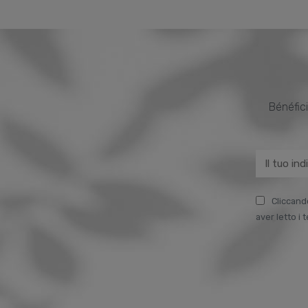
Bénéfici
Cliccand
aver letto i 