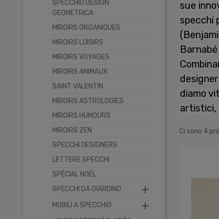
SPECCHIO DESIGN
sue inno
GEOMETRICA
specchi 
MIROIRS ORGANIQUES
(Benjami
MIROIRS LOISIRS
Barnabé R
MIROIRS VOYAGES
Combinan
MIROIRS ANIMAUX
designer
SAINT VALENTIN
diamo vi
MIROIRS ASTROLOGIES
artistici,
MIROIRS HUMOURS
MIROIRS ZEN
Ci sono 4 pro
SPECCHI DESIGNERS
LETTERE SPECCHI
SPÉCIAL NOËL

SPECCHI DA GIARDINO

MOBILI A SPECCHIO