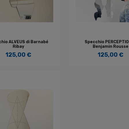
GGIUNGI AL CARRELLO
AGGIUNGI AL CARREL
hio ALVEUS di Barnabé
Specchio PERCEPTIO
Ribay
Benjamin Rousse
125,00 €
125,00 €
Prezzo
Prezzo