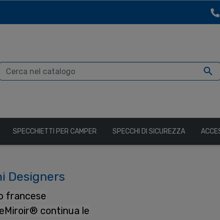

SPECCHIETTI PER CAMPER
SPECCHI DI SICUREZZA
ACCE
i Designers
io francese
Miroir® continua le