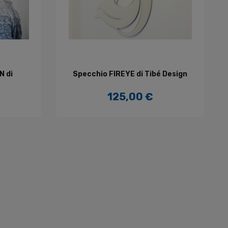
LO
AGGIUNGI AL CARRELLO
N di
Specchio FIREYE di Tibé Design
125,00 €
Prezzo