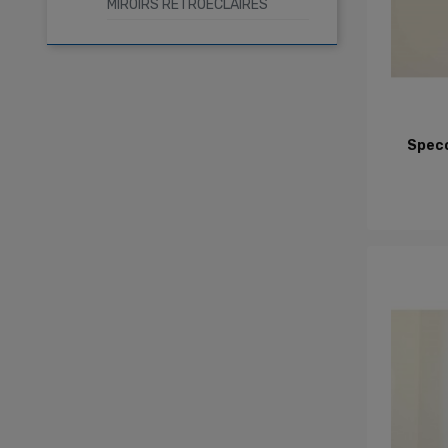
MIROIRS RÉTROÉCLAIRÉS
A
Specc