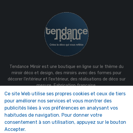
Tendance Miroir est une boutique en ligne sur le thème du
miroir déco et design, des miroirs avec des formes pour
décorer l'intérieur et l'extérieur, des réalisations de déco sur
mesure. Fabrication française.
Ce site Web utilise ses propres cookies et ceux de tiers
NOS MIROIRS
NOTRE SOCIÉTÉ
pour améliorer nos services et vous montrer des
Entretien & Accessoires
Qui sommes-nous ?
publicités liées à vos préférences en analysant vos
Miroirs Camping-car
FAQ
habitudes de navigation. Pour donner votre
Miroirs de sécurité
consentement à son utilisation, appuyez sur le bouton
Miroirs Décoratifs
Miroirs Sur-Mesure
Accepter.