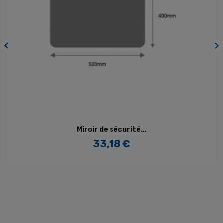


Miroir de sécurité...
33,18 €
Prix