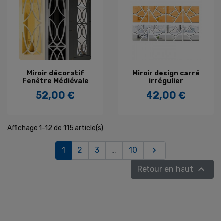
Miroir décoratif
Miroir design carré
Fenêtre Médiévale
irrégulier
52,00 €
42,00 €
Prix
Prix
Affichage 1-12 de 115 article(s)
Suivant
1
2
3
…
10


Retour en haut