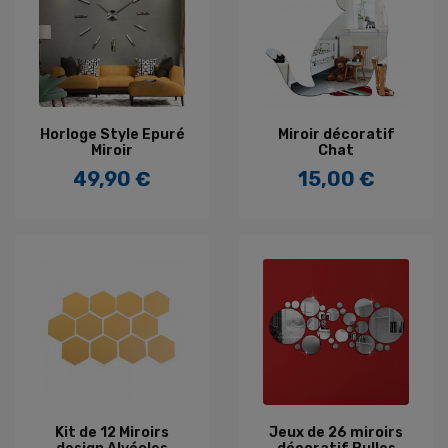
Horloge Style Epuré
Miroir décoratif
Miroir
Chat
49,90 €
15,00 €
Prix
Prix
Kit de 12 Miroirs
Jeux de 26 miroirs