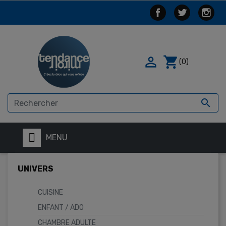

shopping_cart
(0)

MENU
UNIVERS
CUISINE
ENFANT / ADO
CHAMBRE ADULTE