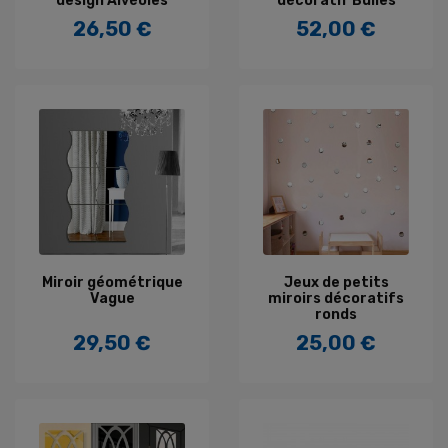
design Alvéoles
décoratif Bulles
26,50 €
52,00 €
Prix
Prix
Miroir géométrique
Jeux de petits
Vague
miroirs décoratifs
ronds
29,50 €
25,00 €
Prix
Prix