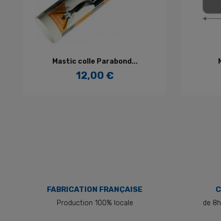
AJOUTER AU PANIER
Mastic colle Parabond...
12,00 €
Prix
FABRICATION FRANÇAISE
C
Production 100% locale
de 8h