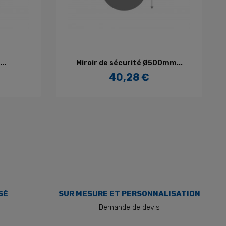
R
AJOUTER AU PANIER
..
Miroir de sécurité Ø500mm...
40,28 €
Prix
SÉ
SUR MESURE ET PERSONNALISATION
Demande de devis