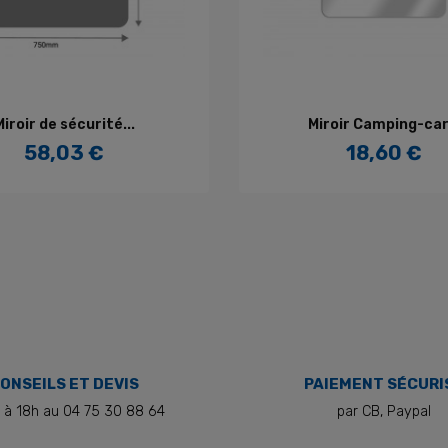
AJOUTER AU PANIER
AJOUTER AU PANIE
Miroir de sécurité...
Miroir Camping-car.
58,03 €
18,60 €
Prix
Prix
ONSEILS ET DEVIS
PAIEMENT SÉCURI
 à 18h au 04 75 30 88 64
par CB, Paypal