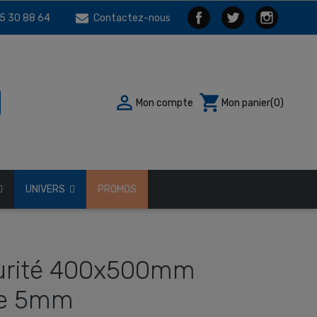
5 30 88 64
Contactez-nous

shopping_cart
Mon compte
Mon panier
(0)
UNIVERS
PROMOS
curité 400x500mm
re 5mm