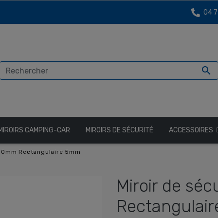
04 7

MIROIRS CAMPING-CAR
MIROIRS DE SÉCURITÉ
ACCESSOIRES
500mm Rectangulaire 5mm
Miroir de sé
Rectangulai