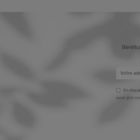
Bénéfici
En cliqua
avoir pris c