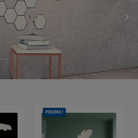

PROMO !