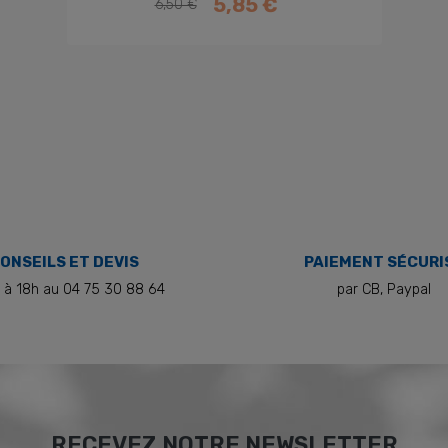
5,85 €
6,50 €
Prix de base
Prix
ONSEILS ET DEVIS
PAIEMENT SÉCURI
 à 18h au 04 75 30 88 64
par CB, Paypal
RECEVEZ NOTRE NEWSLETTER