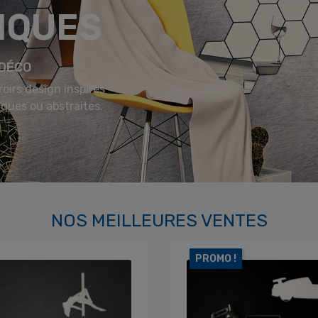
IQUES
 DÉCO
oirs design inspirés
ques ou abstraites.
NOS MEILLEURES VENTES
PROMO !