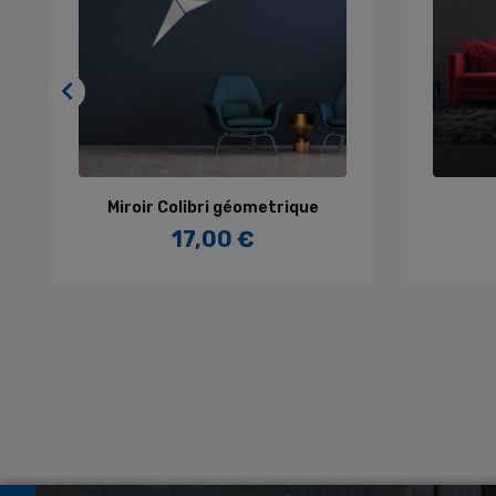

AJOUTER AU PANIER
Miroir Colibri géometrique
17,00 €
Prix