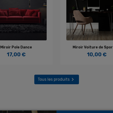
AJOUTER AU PANIER
AJOUTER AU PANIE
Miroir Pole Dance
Miroir Voiture de Spor
17,00 €
10,00 €
Prix
Prix

Tous les produits