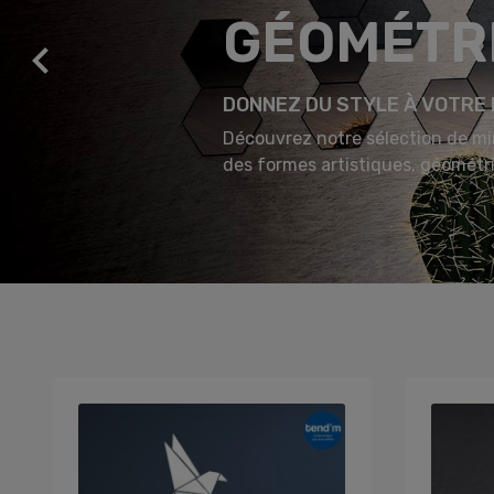
GÉOMÉTR

DONNEZ DU STYLE À VOTRE
Découvrez notre sélection de mir
des formes artistiques, géométri