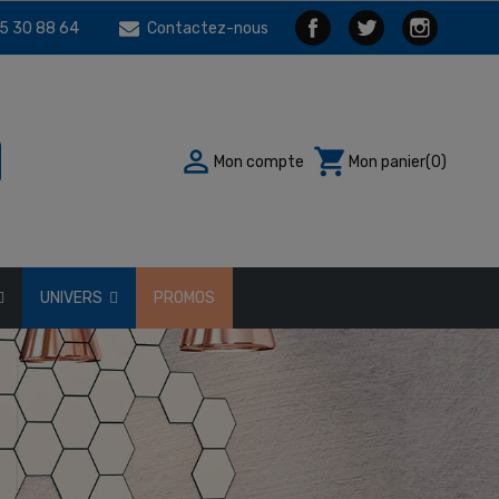
5 30 88 64
Contactez-nous

shopping_cart
Mon compte
Mon panier
(0)
UNIVERS
PROMOS