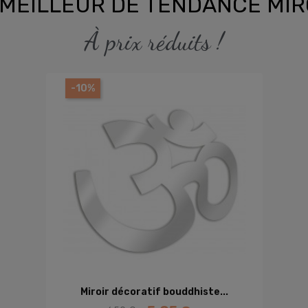
 MEILLEUR DE TENDANCE MIR
À prix réduits !
MIROIRS LOISIRS
-10%
Mettez en lumière vos passions !
Découvrir la sélection
AJOUTER AU PANIER
Miroir décoratif bouddhiste...