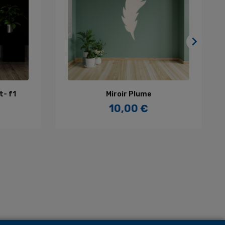

R
AJOUTER AU PANIER
t- f1
Miroir Plume
10,00 €
Prix