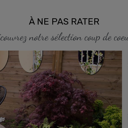
DE JARDIN
À NE PAS RATER
sation d'espace
couvrez notre sélection coup de coeu
la sélection