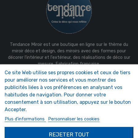
Tendance Miroir est une boutique en ligne sur le thème du
miroir déco et design, des miroirs avec des formes pour
décorer l'intérieur et l'extérieur, des réalisations de déco sur
mesure. Fabrication française.
Ce site Web utilise ses propres cookies et ceux de tiers
NOS MIROIRS
NOTRE SOCIÉTÉ
pour améliorer nos services et vous montrer des
Entretien & Accessoires
Qui sommes-nous ?
publicités liées à vos préférences en analysant vos
Miroirs Camping-car
FAQ
habitudes de navigation. Pour donner votre
Miroirs de sécurité
consentement à son utilisation, appuyez sur le bouton
Miroirs Décoratifs
Miroirs Sur-Mesure
Accepter.
Plus d'informations
Personnaliser les cookies
MON COMPTE
RÉALISATIONS SUR
MESURE
Authentification
REJETER TOUT
Demande de devis
Mon compte