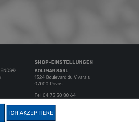
SHOP-EINSTELLUNGEN
TRENDS®
SOLIMAR SARL
s
1324 Boulevard du Vivarais
07000 Privas
Tel.
04 75 30 88 64
Mail.
contact@tendance-miroir.com
ICH AKZEPTIERE