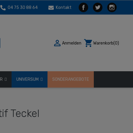
04 75 30 88 64
Kontakt

shopping_cart
Anmelden
Warenkorb
(0)
ÖR
UNIVERSUM
SONDERANGEBOTE
if Teckel