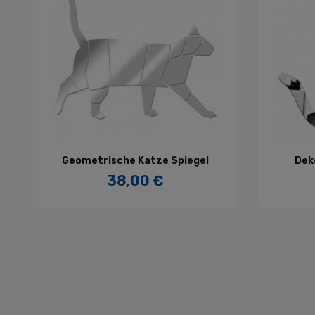
IN DEN WARENKORB
Geometrische Katze Spiegel
Deko
38,00 €
Preis