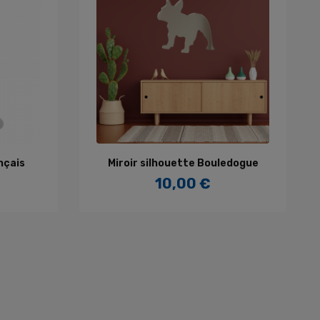
IN DEN WARENKORB
nçais
Miroir silhouette Bouledogue
10,00 €
Preis