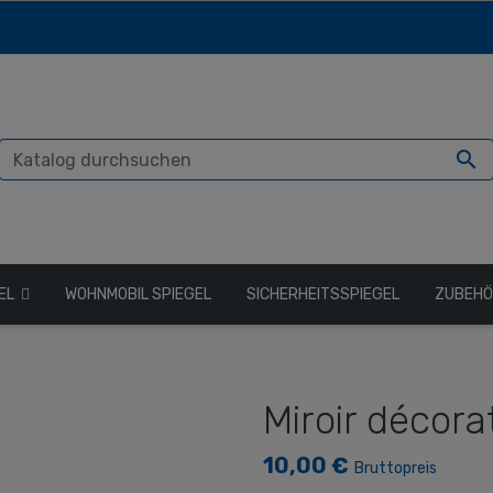

GEL
WOHNMOBIL SPIEGEL
SICHERHEITSSPIEGEL
ZUBEH
Miroir décorat
10,00 €
Bruttopreis