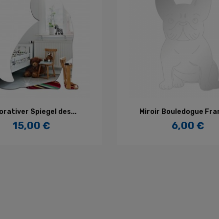
IN DEN WARENKORB
IN DEN WARENKORB
rativer Spiegel des...
Miroir Bouledogue Fra
15,00 €
6,00 €
Preis
Preis