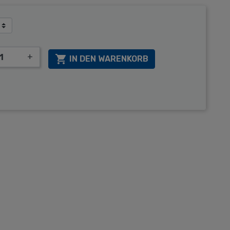
+

IN DEN WARENKORB