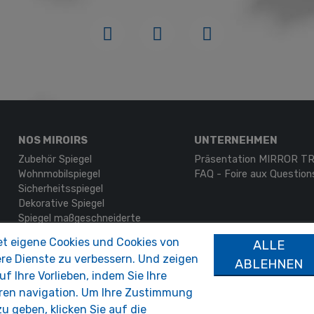
NOS MIROIRS
UNTERNEHMEN
Zubehör Spiegel
Präsentation MIRROR 
Wohnmobilspiegel
FAQ - Foire aux Question
Sicherheitsspiegel
Dekorative Spiegel
Spiegel maßgeschneiderte
t eigene Cookies und Cookies von
MON COMPTE
ARTIKEL
ALLE
ere Dienste zu verbessern. Und zeigen
Authentifizierung
Kontaktieren Sie uns
ABLEHNEN
f Ihre Vorlieben, indem Sie Ihre
Mein Konto
ren navigation. Um Ihre Zustimmung
 geben, klicken Sie auf die