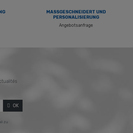
NG
MASSGESCHNEIDERT UND P
ERSONALISIERUNG
Angebotsanfrage
ctualités
OK
il zu