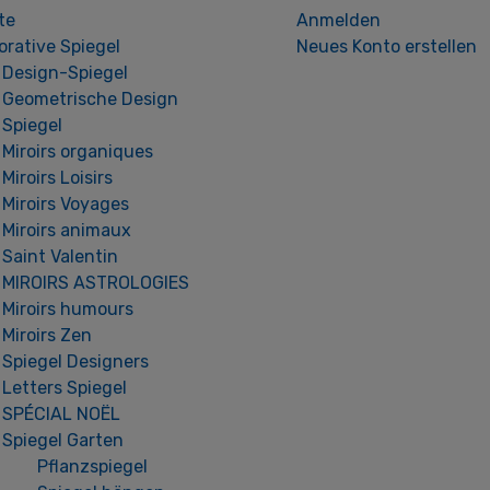
te
Anmelden
orative Spiegel
Neues Konto erstellen
Design-Spiegel
Geometrische Design
Spiegel
Miroirs organiques
Miroirs Loisirs
Miroirs Voyages
Miroirs animaux
Saint Valentin
MIROIRS ASTROLOGIES
Miroirs humours
Miroirs Zen
Spiegel Designers
Letters Spiegel
SPÉCIAL NOËL
Spiegel Garten
Pflanzspiegel