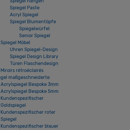
Spiegel hängen
Spiegel Paste
Acryl Spiegel
Spiegel Blumentöpfe
Spiegelwürfel
Senior Spiegel
Spiegel Möbel
Uhren Spiegel-Design
Spiegel Design Library
Türen Flaschendesign
Miroirs rétroéclairés
egel maßgeschneiderte
Acrylspiegel Bespoke 3mm
Acrylspiegel Bespoke 5mm
Kundenspezifischer
Goldspiegel
Kundenspezifischer roter
Spiegel
Kundenspezifischer blauer