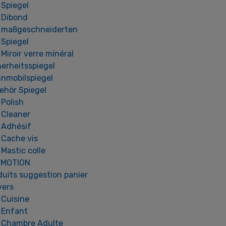
Spiegel
Dibond
maßgeschneiderten
Spiegel
Miroir verre minéral
herheitsspiegel
nmobilspiegel
ehör Spiegel
Polish
Cleaner
Adhésif
Cache vis
Mastic colle
MOTION
duits suggestion panier
vers
Cuisine
Enfant
Chambre Adulte