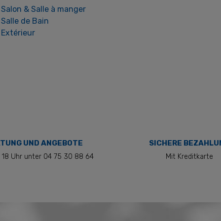
Salon & Salle à manger
Salle de Bain
Extérieur
TUNG UND ANGEBOTE
SICHERE BEZAHLU
 18 Uhr unter 04 75 30 88 64
Mit Kreditkarte