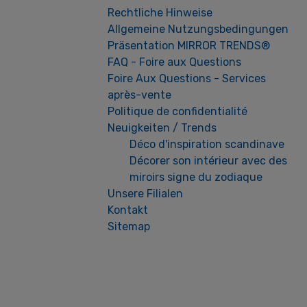
Rechtliche Hinweise
Allgemeine Nutzungsbedingungen
Präsentation MIRROR TRENDS®
FAQ - Foire aux Questions
Foire Aux Questions - Services
après-vente
Politique de confidentialité
Neuigkeiten / Trends
Déco d'inspiration scandinave
Décorer son intérieur avec des
miroirs signe du zodiaque
Unsere Filialen
Kontakt
Sitemap