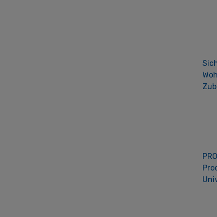
Sic
Woh
Zub
PRO
Pro
Uni