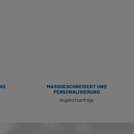
NG
MASSGESCHNEIDERT UND P
ERSONALISIERUNG
Angebotsanfrage