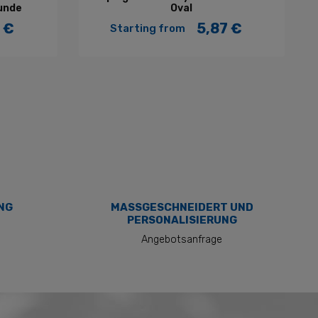
unde
Oval
 €
5,87 €
Starting from
Preis
NG
MASSGESCHNEIDERT UND P
ERSONALISIERUNG
Angebotsanfrage