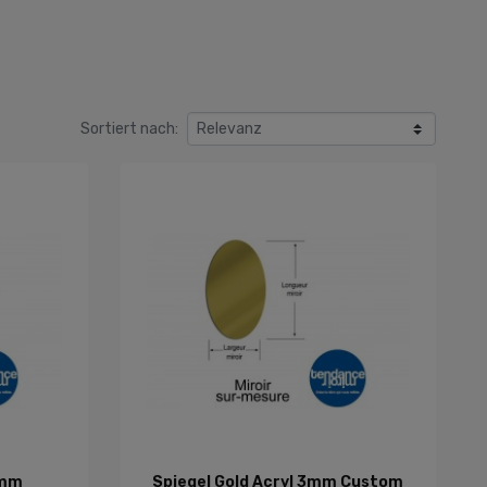
Sortiert nach:
IN DEN WARENKORB
3mm
Spiegel Gold Acryl 3mm Custom