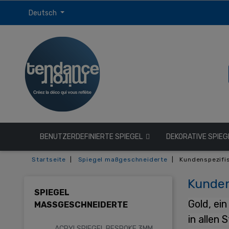
Deutsch
BENUTZERDEFINIERTE SPIEGEL
DEKORATIVE SPIE
Startseite
Spiegel maßgeschneiderte
Kundenspezifi
Kunden
SPIEGEL
Gold, ein
MASSGESCHNEIDERTE
in allen
ACRYLSPIEGEL BESPOKE 3MM