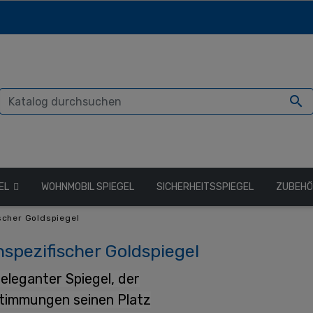

GEL
WOHNMOBIL SPIEGEL
SICHERHEITSSPIEGEL
ZUBEH
scher Goldspiegel
spezifischer Goldspiegel
 eleganter Spiegel, der
 Stimmungen seinen Platz