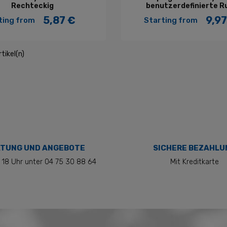
Rechteckig
benutzerdefinierte R
5,87 €
9,97
ting from
Starting from
Preis
Preis
rtikel(n)
TUNG UND ANGEBOTE
SICHERE BEZAHLU
 18 Uhr unter 04 75 30 88 64
Mit Kreditkarte