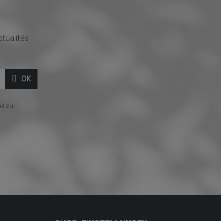
ctualités
OK
il zu