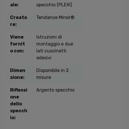
ale:
specchio (PLEXI)
Creato
Tendance Miroir®
re:
Viene
Istruzioni di
fornit
montaggio e due
o con:
lati cuscinetti
adesivi
Dimen
Disponibile in 2
sione:
misure
Riflessi
Argento specchio
one
dello
specch
io: