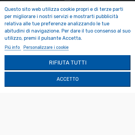
Questo sito web utilizza cookie propri e di terze parti
NOS MIROIRS
LA NOSTRA AZIENDA
per migliorare i nostri servizi e mostrarti pubblicità
Accessori Specchi
Trend Presentazione Specchio
relativa alle tue preferenze analizzando le tue
Specchi per camper
FAQ - Foire aux Questions
abitudini di navigazione. Per dare il tuo consenso al suo
Specchi di sicurezza
Specchi decorativi
utilizzo, premi il pulsante Accetta.
SPECCHIO SU MISURA
Piú info
Personalizzare i cookie
MON COMPTE
PRODOTTI
RIFIUTA TUTTI
Autenticazione
Contattaci
Il mio account
ACCETTO
SOLIMAR SARL
1324 Boulevard du Vivarais
07000 Privas
Tel.
04 75 30 88 64
Mail.
contact@tendance-miroir.com