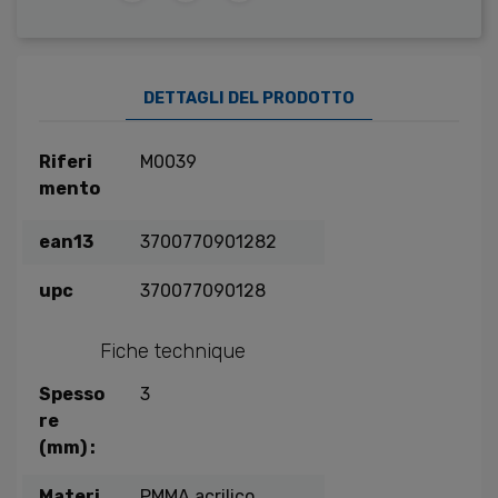
DETTAGLI DEL PRODOTTO
Riferi
M0039
mento
ean13
3700770901282
upc
370077090128
Fiche technique
Spesso
3
re
(mm) :
Materi
PMMA acrilico