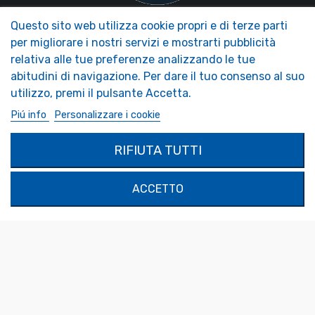
Questo sito web utilizza cookie propri e di terze parti
NOS MIROIRS
LA NOSTRA AZIENDA
per migliorare i nostri servizi e mostrarti pubblicità
Accessori Specchi
Trend Presentazione Specchio
relativa alle tue preferenze analizzando le tue
Specchi per camper
FAQ - Foire aux Questions
abitudini di navigazione. Per dare il tuo consenso al suo
Specchi di sicurezza
Specchi decorativi
utilizzo, premi il pulsante Accetta.
SPECCHIO SU MISURA
Piú info
Personalizzare i cookie
MON COMPTE
PRODOTTI
RIFIUTA TUTTI
Autenticazione
Contattaci
Il mio account
ACCETTO
SOLIMAR SARL
1324 Boulevard du Vivarais
07000 Privas
Tel.
04 75 30 88 64
Mail.
contact@tendance-miroir.com