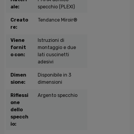
ale:
specchio (PLEXI)
Creato
Tendance Miroir®
re:
Viene
Istruzioni di
fornit
montaggio e due
o con:
lati cuscinetti
adesivi
Dimen
Disponibile in 3
sione:
dimensioni
Riflessi
Argento specchio
one
dello
specch
io: