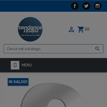

shopping_cart
(0)

MENU
IN SALDO!