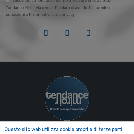
Cliccando su "OK", acconsento a ricevere la newsletter
Tendance Miroir via e-mail. Dichiaro di aver letto i termini e le
condizioni e l'informativa sulla privacy.
Questo sito web utilizza cookie propri e di terze parti
NOS MIROIRS
LA NOSTRA AZIENDA