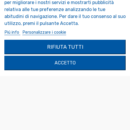
per migliorare i nostri servizi e mostrarti pubblicità
Accessori Specchi
Trend Presentazione Specchio
relativa alle tue preferenze analizzando le tue
Specchi per camper
FAQ - Foire aux Questions
abitudini di navigazione. Per dare il tuo consenso al suo
Specchi di sicurezza
Specchi decorativi
utilizzo, premi il pulsante Accetta.
SPECCHIO SU MISURA
Piú info
Personalizzare i cookie
MON COMPTE
PRODOTTI
RIFIUTA TUTTI
Autenticazione
Contattaci
Il mio account
ACCETTO
SOLIMAR SARL
1324 Boulevard du Vivarais
07000 Privas
Tel.
04 75 30 88 64
Mail.
contact@tendance-miroir.com
© 2021 - Tendance Miroir
Terms of Sales
-
Legal notice
-
Privacy policy