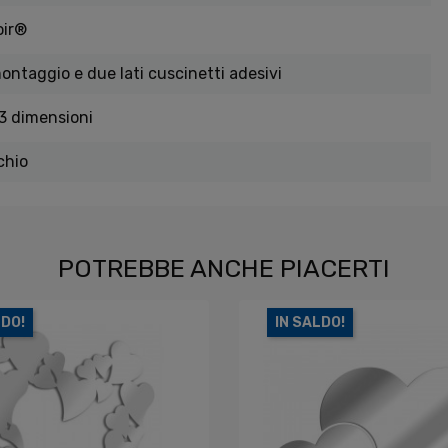
oir®
montaggio e due lati cuscinetti adesivi
 3 dimensioni
chio
POTREBBE ANCHE PIACERTI
LDO!
IN SALDO!