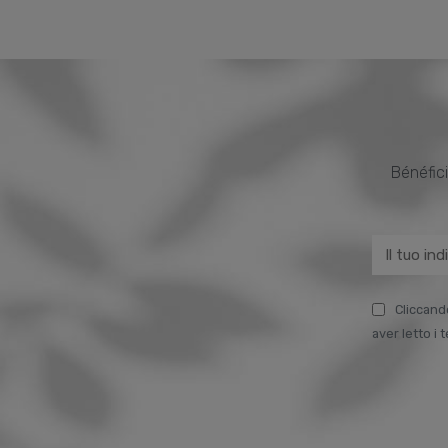
Bénéfici
Cliccand
aver letto i 