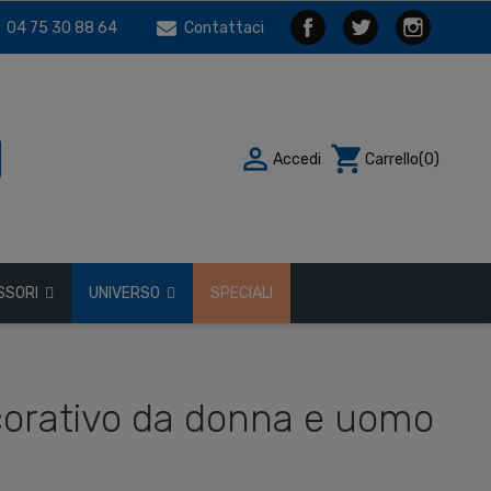
04 75 30 88 64
Contattaci

shopping_cart
Accedi
Carrello
(0)
SSORI
UNIVERSO
SPECIALI
orativo da donna e uomo