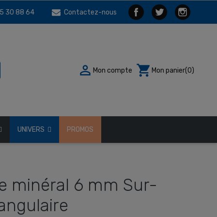
5 30 88 64
Contactez-nous

shopping_cart
Mon compte
Mon panier
(0)
UNIVERS
PROMOS
rre minéral 6 mm Sur-
angulaire