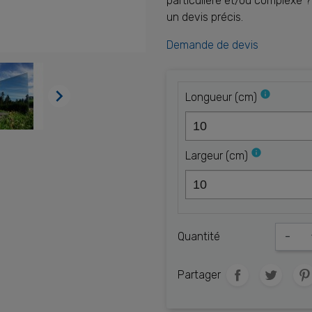
particulière et/ou complexe 
un devis précis.
Demande de devis

info
Longueur
(
cm
)
info
Largeur
(
cm
)
Quantité
-
Partager