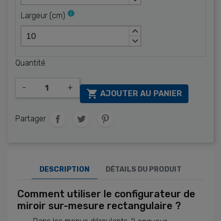
info
Largeur
(
cm
)
keyboard_arrow_up
keyboard_arrow_down
Quantité
-
+

AJOUTER AU PANIER
Partager
DESCRIPTION
DÉTAILS DU PRODUIT
Comment utiliser le configurateur de
miroir sur-mesure rectangulaire ?