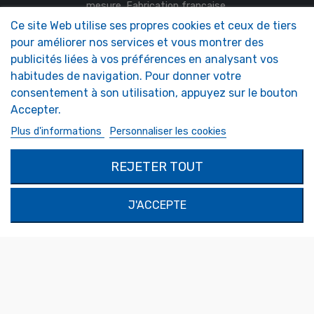
mesure. Fabrication française.
Ce site Web utilise ses propres cookies et ceux de tiers
NOS MIROIRS
NOTRE SOCIÉTÉ
pour améliorer nos services et vous montrer des
Entretien & Accessoires
Qui sommes-nous ?
publicités liées à vos préférences en analysant vos
Miroirs Camping-car
FAQ
habitudes de navigation. Pour donner votre
Miroirs de sécurité
consentement à son utilisation, appuyez sur le bouton
Miroirs Décoratifs
Miroirs Sur-Mesure
Accepter.
Plus d'informations
Personnaliser les cookies
MON COMPTE
RÉALISATIONS SUR
MESURE
Authentification
REJETER TOUT
Demande de devis
Mon compte
SOLIMAR SARL
J'ACCEPTE
1324 Boulevard du Vivarais
07000 Privas
Tel.
04 75 30 88 64
Mail.
contact@tendance-miroir.com