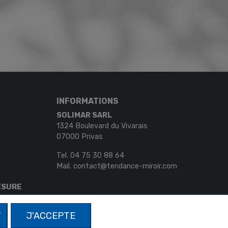
INFORMATIONS
SOLIMAR SARL
1324 Boulevard du Vivarais
07000 Privas
Tel.
04 75 30 88 64
Mail.
contact@tendance-miroir.com
ESURE
T
J'ACCEPTE