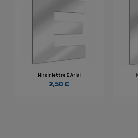
AJOUTER AU PANIER
Miroir lettre E Arial
2,50 €
Prix