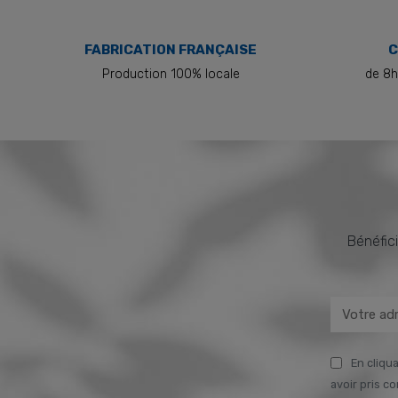
FABRICATION FRANÇAISE
C
Production 100% locale
de 8h
Bénéfici
En cliqua
avoir pris c