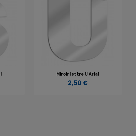
R
AJOUTER AU PANIER
l
Miroir lettre U Arial
2,50 €
Prix