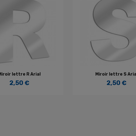
AJOUTER AU PANIER
AJOUTER AU PANIE
Miroir lettre R Arial
Miroir lettre S Aria
2,50 €
2,50 €
Prix
Prix