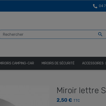
04 7

MIROIRS CAMPING-CAR
MIROIRS DE SÉCURITÉ
ACCESSOIRES
Miroir lettre S
2,50 €
TTC