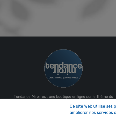
Tendance Miroir est une boutique en ligne sur le thème du
miroir déco et design, des miroirs avec des formes pour
Ce site Web utilise ses 
décorer l'intérieur et l'extérieur, des réalisations de déco
améliorer nos services e
sur mesure. Fabrication française.