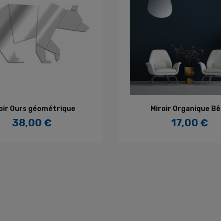
AJOUTER AU PANIER
AJOUTER AU PANIE
oir Ours géométrique
Miroir Organique B
38,00 €
17,00 €
Prix
Prix