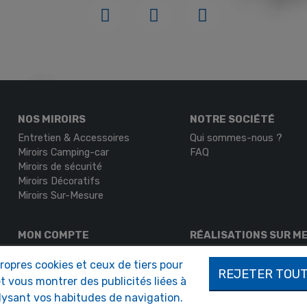
NOS MIROIRS
NOTRE SOCIÉTÉ
Entretien & Accessoires
Qui sommes-nous ?
Miroirs Camping-car
FAQ
Miroirs de sécurité
Miroirs Décoratifs
Miroirs Sur-Mesure
MON COMPTE
RÉALISATIONS SUR M
Authentification
Demande de devis
propres cookies et ceux de tiers pour
Mon compte
REJETER TOU
t vous montrer des publicités liées à
lysant vos habitudes de navigation.