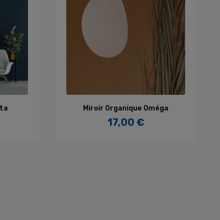
R
AJOUTER AU PANIER
êta
Miroir Organique Oméga
17,00 €
Prix