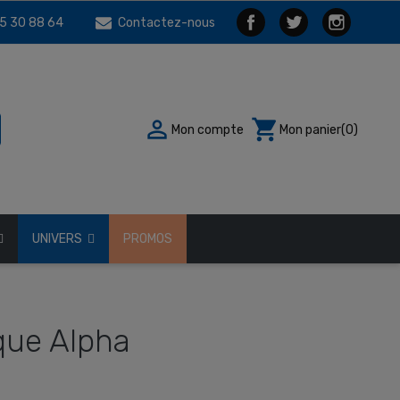
5 30 88 64
Contactez-nous

shopping_cart
Mon compte
Mon panier
(0)
UNIVERS
PROMOS
ique Alpha