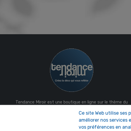
Tendance Miroir est une boutique en ligne sur le thème du
miroir déco et design, des miroirs avec des formes pour
Ce site Web utilise ses 
décorer l'intérieur et l'extérieur, des réalisations de déco
améliorer nos services e
sur mesure. Fabrication française.
vos préférences en ana