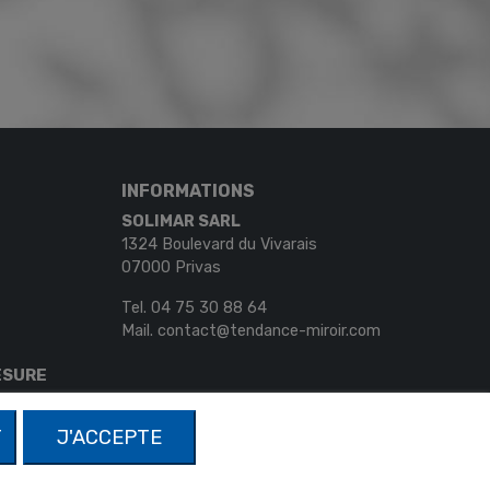
INFORMATIONS
SOLIMAR SARL
1324 Boulevard du Vivarais
07000 Privas
Tel.
04 75 30 88 64
Mail.
contact@tendance-miroir.com
ESURE
T
J'ACCEPTE