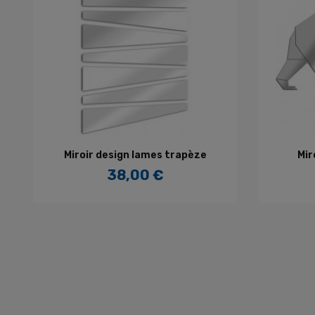
AJOUTER AU PANIER
Miroir design lames trapèze
Mir
38,00 €
Prix