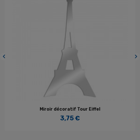


Miroir décoratif Tour Eiffel
3,75 €
Prix