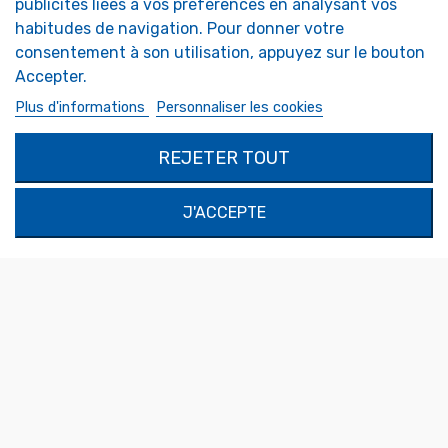
publicités liées à vos préférences en analysant vos
Miroirs Camping-car
FAQ
habitudes de navigation. Pour donner votre
Miroirs de sécurité
consentement à son utilisation, appuyez sur le bouton
Miroirs Décoratifs
Miroirs Sur-Mesure
Accepter.
Plus d'informations
Personnaliser les cookies
MON COMPTE
RÉALISATIONS SUR
MESURE
Authentification
REJETER TOUT
Demande de devis
Mon compte
SOLIMAR SARL
J'ACCEPTE
1324 Boulevard du Vivarais
07000 Privas
Tel.
04 75 30 88 64
Mail.
contact@tendance-miroir.com
© 2021 - Tendance Miroir
Conditions générales de
vente
-
Mentions légales
-
Politique de confidentialité