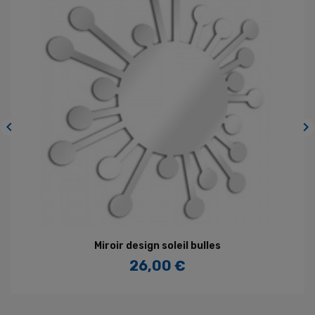


Miroir design soleil bulles
26,00 €
Prix