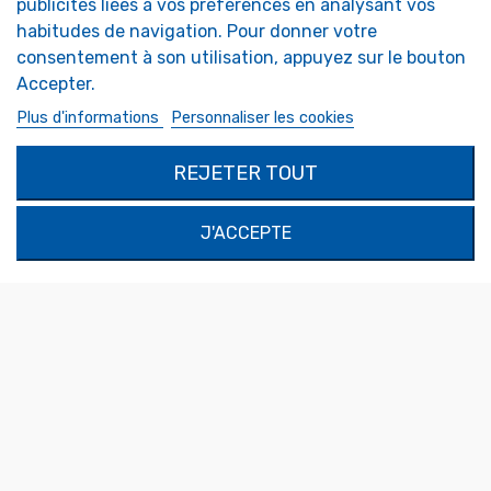
publicités liées à vos préférences en analysant vos
Miroirs Camping-car
FAQ
habitudes de navigation. Pour donner votre
Miroirs de sécurité
consentement à son utilisation, appuyez sur le bouton
Miroirs Décoratifs
Miroirs Sur-Mesure
Accepter.
Plus d'informations
Personnaliser les cookies
MON COMPTE
RÉALISATIONS SUR
MESURE
Authentification
REJETER TOUT
Demande de devis
Mon compte
SOLIMAR SARL
J'ACCEPTE
1324 Boulevard du Vivarais
07000 Privas
Tel.
04 75 30 88 64
Mail.
contact@tendance-miroir.com
© 2021 - Tendance Miroir
Conditions générales de
vente
-
Mentions légales
-
Politique de confidentialité