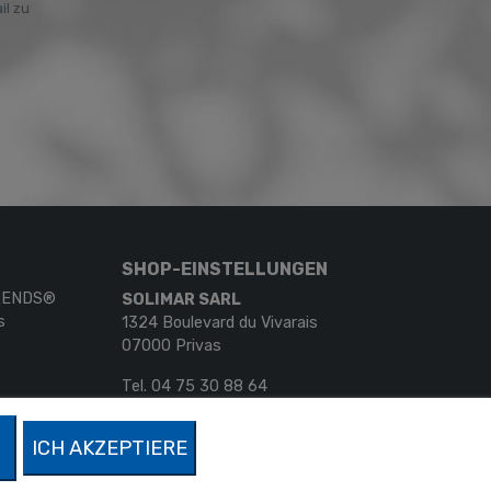
il zu
SHOP-EINSTELLUNGEN
TRENDS®
SOLIMAR SARL
s
1324 Boulevard du Vivarais
07000 Privas
Tel.
04 75 30 88 64
Mail.
contact@tendance-miroir.com
ICH AKZEPTIERE