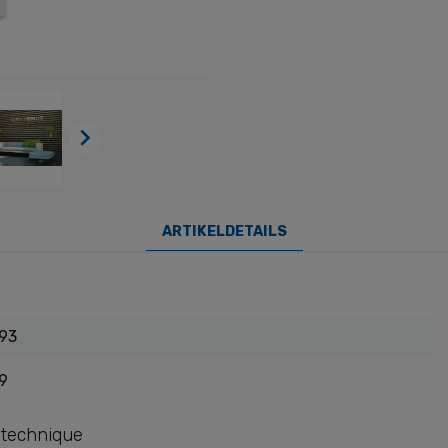

ARTIKELDETAILS
93
9
 technique