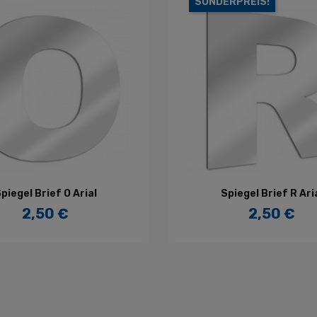
SONDERPREIS!
IN DEN WARENKORB
IN DEN WARENKORB
piegel Brief O Arial
Spiegel Brief R Ari
2,50 €
2,50 €
Preis
Preis