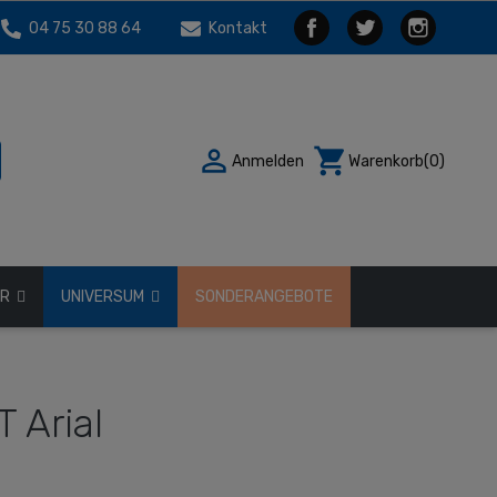
04 75 30 88 64
Kontakt

shopping_cart
Anmelden
Warenkorb
(0)
ÖR
UNIVERSUM
SONDERANGEBOTE
T Arial