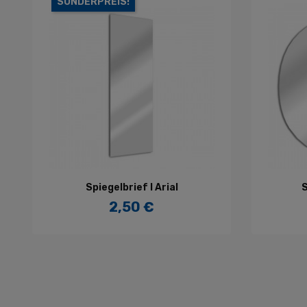
SONDERPREIS!
IN DEN WARENKORB
Spiegelbrief I Arial
S
2,50 €
Preis