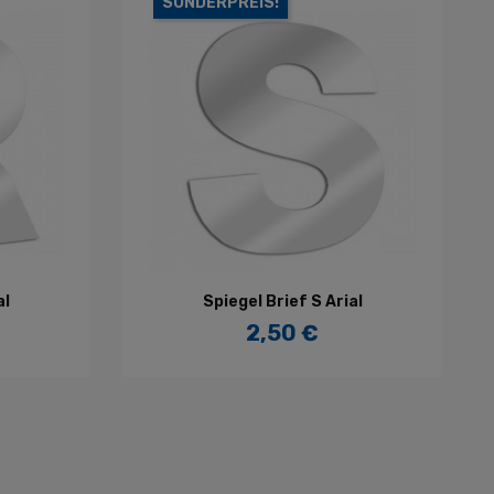
SONDERPREIS!
IN DEN WARENKORB
al
Spiegel Brief S Arial
2,50 €
Preis