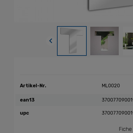

Artikel-Nr.
ML0020
ean13
37007709001
upc
37007709001
Fiche