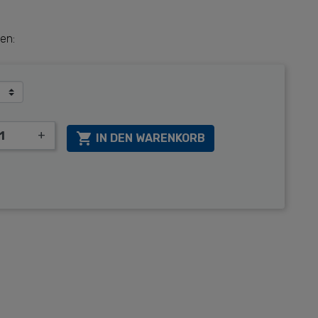
en:
+

IN DEN WARENKORB