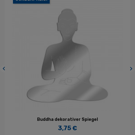


Buddha dekorativer Spiegel
3,75 €
Preis