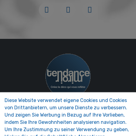
Diese Website verwendet eigene Cookies und Cookies
von Drittanbietern, um unsere Dienste zu verbessern.
NOS MIROIRS
UNTERNEHMEN
Und zeigen Sie Werbung in Bezug auf Ihre Vorlieben,
Zubehör Spiegel
Präsentation MIRROR
indem Sie Ihre Gewohnheiten analysieren navigation.
Wohnmobilspiegel
TRENDS®
Um Ihre Zustimmung zu seiner Verwendung zu geben,
Sicherheitsspiegel
FAQ - Foire aux Questions