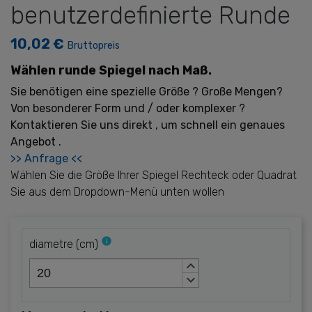
benutzerdefinierte Runde
10,02 €
Bruttopreis
Wählen runde Spiegel nach Maß.
Sie benötigen eine spezielle Größe ? Große Mengen?
Von besonderer Form und / oder komplexer ?
Kontaktieren Sie uns direkt , um schnell ein genaues
Angebot .
>> Anfrage <<
Wählen Sie die Größe Ihrer Spiegel Rechteck oder Quadrat
Sie aus dem Dropdown-Menü unten wollen
info
diametre
(
cm
)
keyboard_arrow_up
keyboard_arrow_down