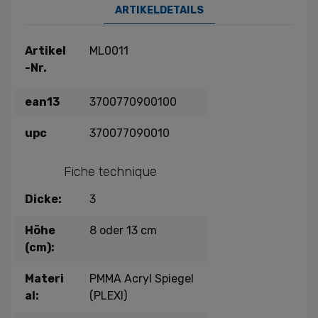
ARTIKELDETAILS
Artikel
ML0011
-Nr.
ean13
3700770900100
upc
370077090010
Fiche technique
Dicke:
3
Höhe
8 oder 13 cm
(cm):
Materi
PMMA Acryl Spiegel
al:
(PLEXI)