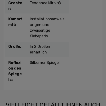
Creato
Tendance Miroir®
r:
Kommt
Installationsanweis
mit:
ungen und
zweiseitige
Klebepads
Größe:
In 2 Größen
erhältlich
Reflexi
Silberner Spiegel
on des
Spiege
ls:
VIELLEICHT GEFÄLLT IHNEN AUCH