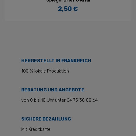
Spiegel Brief O Arial
2,50 €
Preis
HERGESTELLT IN FRANKREICH
100 % lokale Produktion
BERATUNG UND ANGEBOTE
von 8 bis 18 Uhr unter 04 75 30 88 64
SICHERE BEZAHLUNG
Mit Kreditkarte